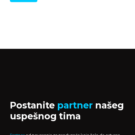
Postanite
partner
našeg
uspešnog tima