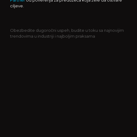
Partner
od poverenja za preduzeća koja žele da ostvare
ciljeve.
Obezbedite dugoročni uspeh, budite u toku sa najnovijim
trendovima u industriji i najboljim praksama